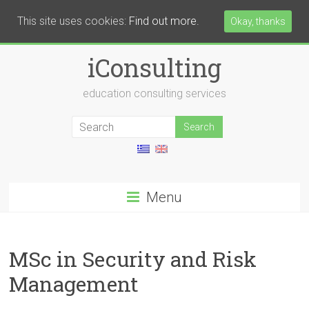
This site uses cookies:
Find out more.
Okay, thanks
iConsulting
education consulting services
Menu
MSc in Security and Risk
Management